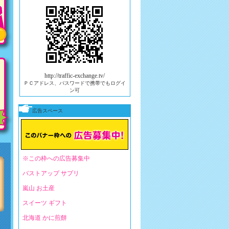
http://traffic-exchange.tv/
ＰＣアドレス、パスワードで携帯でもログイ
ン可
広告スペース
※この枠への広告募集中
バストアップ サプリ
嵐山 お土産
スイーツ ギフト
北海道 かに煎餅