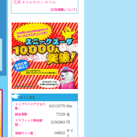
広尾 ネイルサロン ネイル
[広告掲載について]
サイト状況
トップページアクセス
102133778
Hits
数：
75529
名
総会員数：
トラフィック換金総
32392803
円
額：
サイ
149032
登録サイト数：
ト