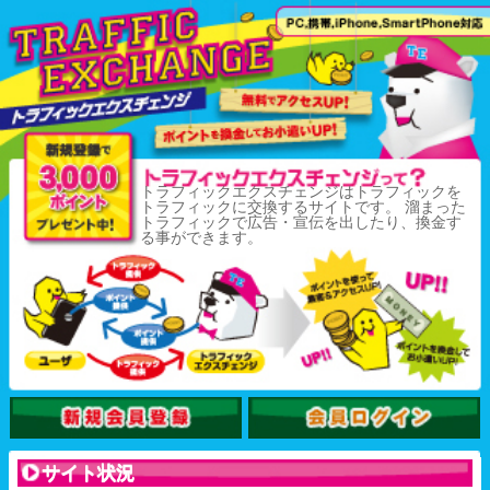
トラフィックエクスチェンジはトラフィックを
トラフィックに交換するサイトです。 溜まった
トラフィックで広告・宣伝を出したり、換金す
る事ができます。
サイト状況
102134260
Hits
トップページアクセス数：
75529
総会員数：
名
32392803
トラフィック換金総額：
円
149032
登録サイト数：
サイト
0.0007
1pt換金時単価：
円
10
1サーフ秒数：
秒
3000
pt
登録時BONUS：