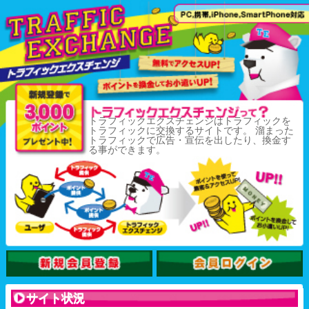
トラフィックエクスチェンジはトラフィックを
トラフィックに交換するサイトです。 溜まった
トラフィックで広告・宣伝を出したり、換金す
る事ができます。
サイト状況
102132478
Hits
トップページアクセス数：
75529
総会員数：
名
32392803
トラフィック換金総額：
円
149028
登録サイト数：
サイト
0.0007
1pt換金時単価：
円
10
1サーフ秒数：
秒
3000
pt
登録時BONUS：